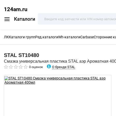
124am.ru
Каталоги
ЛК
Каталоги групп
Ред.каталоги
Wh-каталоги
Carbase
Сторонние к
STAL
ST10480
Смазка универсальная пластика STAL аэр Ароматная 40
О бренде STAL
0 оценок