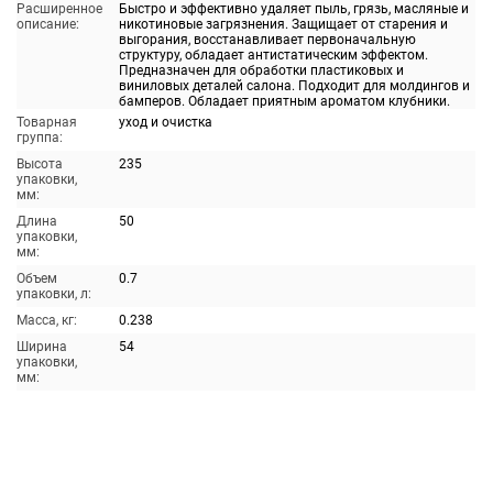
Расширенное
Быстро и эффективно удаляет пыль, грязь, масляные и
описание:
никотиновые загрязнения. Защищает от старения и
выгорания, восстанавливает первоначальную
структуру, обладает антистатическим эффектом.
Предназначен для обработки пластиковых и
виниловых деталей салона. Подходит для молдингов и
бамперов. Обладает приятным ароматом клубники.
Товарная
уход и очистка
группа:
Высота
235
упаковки,
мм:
Длина
50
упаковки,
мм:
Объем
0.7
упаковки, л:
Масса, кг:
0.238
Ширина
54
упаковки,
мм: