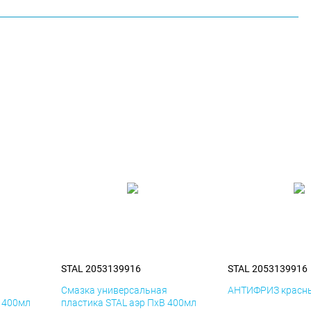
STAL 2053139916
STAL 2053139916
я
Смазка универсальная
АНТИФРИЗ красны
К 400мл
пластика STAL аэр ПхВ 400мл