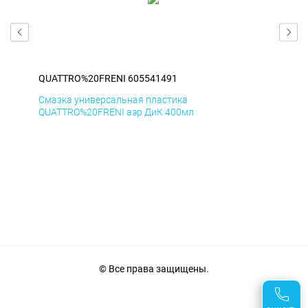
QUATTRO%20FRENI 605541491
QU
Смазка универсальная пластика
Сма
QUATTRO%20FRENI аэр ДиК 400мл
QUA
© Все права защищены.