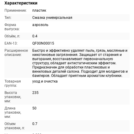
Характеристики
Применение:
пластик
Тип:
Смазка универсальная
Форма
аэрозоль
выпуска:
Объём, л:
0.4
EAN-13:
QF00N00015
Расширенное
Быстро и эффективно удаляет пыль, грязь, масляные и
описание:
никотиновые загрязнения. Защищает от старения и
выгорания, восстанавливает первоначальную
структуру, обладает антистатическим эффектом.
Предназначен для обработки пластиковых и
виниловых деталей салона. Подходит для молдингов и
бамперов. Обладает приятным ароматом клубники.
Товарная
уход и очистка
группа:
Высота
235
упаковки,
мм:
Длина
50
упаковки,
мм:
Объем
0.7
упаковки, л: