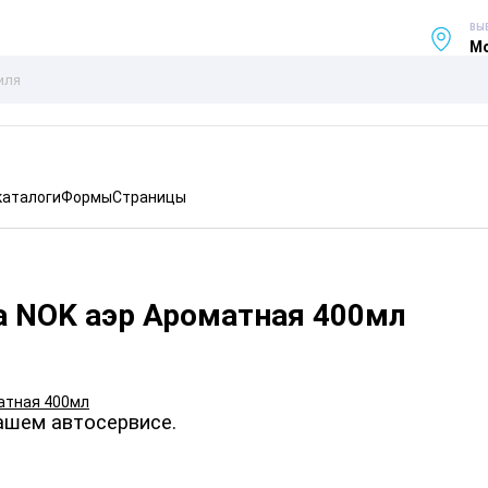
ВЫ
Мо
каталоги
Формы
Страницы
а NOK аэр Ароматная 400мл
ашем автосервисе.