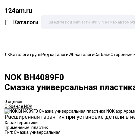
124am.ru
Каталоги
ЛК
Каталоги групп
Ред.каталоги
Wh-каталоги
Carbase
Сторонние 
NOK
BH4089F0
Смазка универсальная пластик
0 оценок
О бренде NOK
Расширенная гарантия при установке детали в н
Характеристики
Применение:
пластик
Тип:
Смазка универсальная