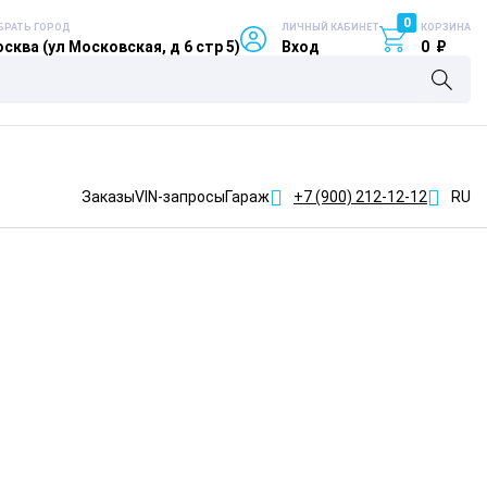
0
БРАТЬ ГОРОД
ЛИЧНЫЙ КАБИНЕТ
КОРЗИНА
сква (ул Московская, д 6 стр 5)
Вход
0
₽
Заказы
VIN-запросы
Гараж
+7 (900)
212-12-12
RU