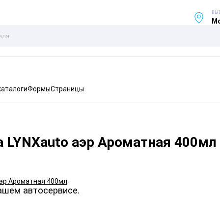
ВЫ
Мо
каталоги
Формы
Страницы
а LYNXauto аэр Ароматная 400мл
ашем автосервисе.