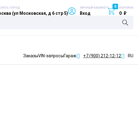
0
БРАТЬ ГОРОД
ЛИЧНЫЙ КАБИНЕТ
КОРЗИНА
сква (ул Московская, д 6 стр 5)
Вход
0
₽
Заказы
VIN-запросы
Гараж
+7 (900)
212-12-12
RU