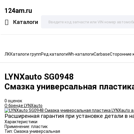
124am.ru
Каталоги
ЛК
Каталоги групп
Ред.каталоги
Wh-каталоги
Carbase
Сторонние 
LYNXauto
SG0948
Смазка универсальная пластик
0 оценок
О бренде LYNXauto
Расширенная гарантия при установке детали в н
Характеристики
Применение:
пластик
Тип:
Смазка универсальная