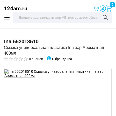
0
124am.ru
Ina
552018510
Смазка универсальная пластика Ina аэр Ароматная
400мл
О бренде Ina
0 оценок