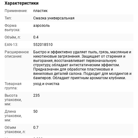
Характеристики
Применение:
пластик
Тип:
Смазка универсальная
Форма
аэрозоль
выпуска:
Объём, л:
0.4
EAN-13:
552018510
Расширенное
Быстро и эффективно удаляет пыль, грязь, масляные и
описание:
никотиновые загрязнения. Защищает от старения и
выгорания, восстанавливает первоначальную
структуру, обладает антистатическим эффектом.
Предназначен для обработки пластиковых и
виниловых деталей салона. Подходит для молдингов и
бамперов. Обладает приятным ароматом клубники.
Товарная
уход и очистка
группа:
Высота
235
упаковки,
мм:
Длина
50
упаковки,
мм:
Объем
0.7
упаковки, л: