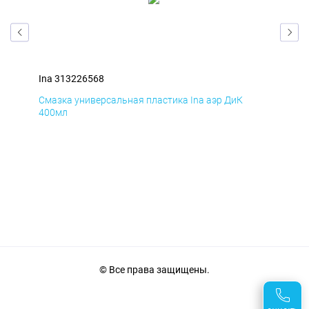
Ina 313226568
Ina
Смазка универсальная пластика Ina аэр ДиК
Сма
400мл
40
© Все права защищены.