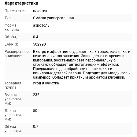
Характеристики
Применение:
пластик
Тип:
Смазка универсальная
Форма
аэрозоль
выпуска:
Объём, л:
0.4
EAN-13:
502990
Расширенное
Быстро и эффективно удаляет пыль, грязь, масляные и
описание:
никотиновые загрязнения. Защищает от старения и
выгорания, восстанавливает первоначальную
структуру, обладает антистатическим эффектом.
Предназначен для обработки пластиковых и
виниловых деталей салона. Подходит для молдингов и
бамперов. Обладает приятным ароматом клубники.
Товарная
уход и очистка
группа:
Высота
235
упаковки,
мм:
Длина
50
упаковки,
мм:
Объем
0.7
упаковки, л: