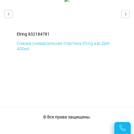
Elring 832184781
Elr
Д
Смазка универсальная пластика Elring аэр ДиК
Сма
400мл
40
© Все права защищены.