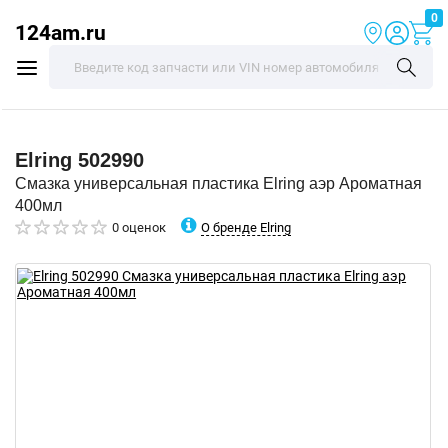
0
124am.ru
Elring
502990
Смазка универсальная пластика Elring аэр Ароматная
400мл
О бренде Elring
0 оценок