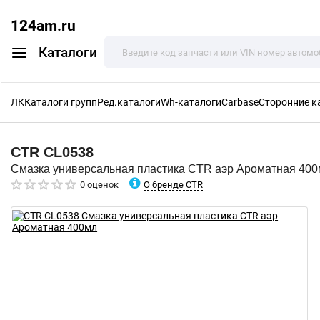
124am.ru
Каталоги
ЛК
Каталоги групп
Ред.каталоги
Wh-каталоги
Carbase
Сторонние к
CTR
CL0538
Смазка универсальная пластика CTR аэр Ароматная 40
О бренде CTR
0 оценок