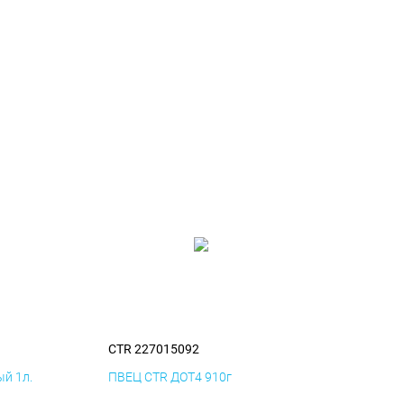
CTR 227015092
й 1л.
ПВЕЦ CTR ДОТ4 910г