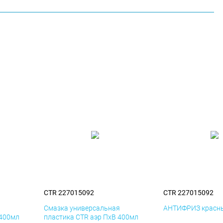
CTR 227015092
CTR 227015092
я
Смазка универсальная
АНТИФРИЗ красны
 400мл
пластика CTR аэр ПхВ 400мл