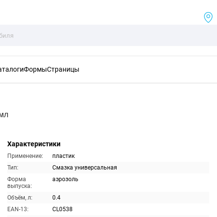
аталоги
Формы
Страницы
0мл
Характеристики
Применение:
пластик
Тип:
Смазка универсальная
Форма
аэрозоль
выпуска:
Объём, л:
0.4
EAN-13:
CL0538