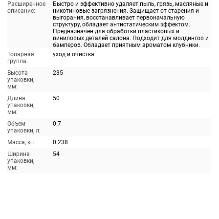
Расширенное
Быстро и эффективно удаляет пыль, грязь, масляные и
описание:
никотиновые загрязнения. Защищает от старения и
выгорания, восстанавливает первоначальную
структуру, обладает антистатическим эффектом.
Предназначен для обработки пластиковых и
виниловых деталей салона. Подходит для молдингов и
бамперов. Обладает приятным ароматом клубники.
Товарная
уход и очистка
группа:
Высота
235
упаковки,
мм:
Длина
50
упаковки,
мм:
Объем
0.7
упаковки, л:
Масса, кг:
0.238
Ширина
54
упаковки,
мм: