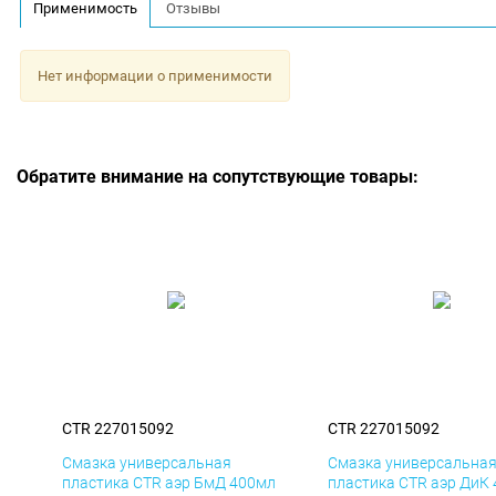
Применимость
Отзывы
Нет информации о применимости
Обратите внимание на сопутствующие товары:
CTR 227015092
CTR 227015092
Смазка универсальная
Смазка универсальна
пластика CTR аэр БмД 400мл
пластика CTR аэр ДиК