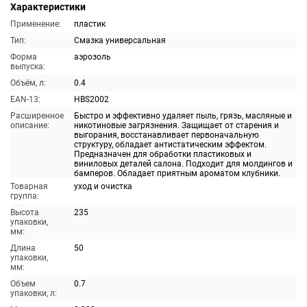
Характеристики
Применение:
пластик
Тип:
Смазка универсальная
Форма
аэрозоль
выпуска:
Объём, л:
0.4
EAN-13:
HBS2002
Расширенное
Быстро и эффективно удаляет пыль, грязь, масляные и
описание:
никотиновые загрязнения. Защищает от старения и
выгорания, восстанавливает первоначальную
структуру, обладает антистатическим эффектом.
Предназначен для обработки пластиковых и
виниловых деталей салона. Подходит для молдингов и
бамперов. Обладает приятным ароматом клубники.
Товарная
уход и очистка
группа:
Высота
235
упаковки,
мм:
Длина
50
упаковки,
мм:
Объем
0.7
упаковки, л: