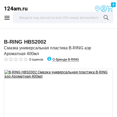
0
124am.ru
B-RING
HBS2002
Смазка универсальная пластика B-RING аэр
Ароматная 400мл
О бренде B-RING
0 оценок