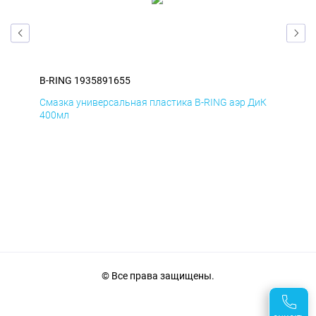
B-RING 1935891655
B-R
мД
Смазка универсальная пластика B-RING аэр ДиК
Сма
400мл
40
© Все права защищены.