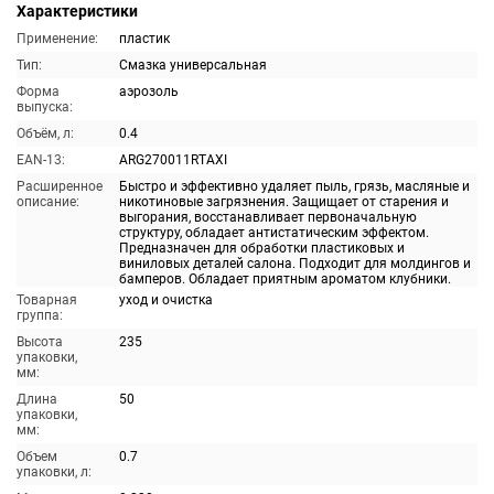
Характеристики
Применение:
пластик
Тип:
Смазка универсальная
Форма
аэрозоль
выпуска:
Объём, л:
0.4
EAN-13:
ARG270011RTAXI
Расширенное
Быстро и эффективно удаляет пыль, грязь, масляные и
описание:
никотиновые загрязнения. Защищает от старения и
выгорания, восстанавливает первоначальную
структуру, обладает антистатическим эффектом.
Предназначен для обработки пластиковых и
виниловых деталей салона. Подходит для молдингов и
бамперов. Обладает приятным ароматом клубники.
Товарная
уход и очистка
группа:
Высота
235
упаковки,
мм:
Длина
50
упаковки,
мм:
Объем
0.7
упаковки, л: