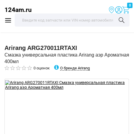
0
124am.ru
Arirang
ARG270011RTAXI
Смазка универсальная пластика Arirang аэр Ароматная
400мл
О бренде Arirang
0 оценок