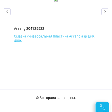
Arirang 204125522
Ari
мД
Смазка универсальная пластика Arirang аэр ДиК
Сма
400мл
40
© Все права защищены.